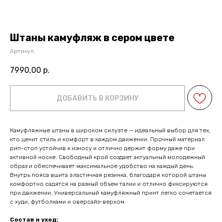
Штаны камуфляж в сером цвете
Артикул:
7990,00
р.
ДОБАВИТЬ В КОРЗИНУ
Камуфляжные штаны в широком силуэте — идеальный выбор для тех,
кто ценит стиль и комфорт в каждом движении. Прочный материал
рип-стоп устойчив к износу и отлично держит форму даже при
активной носке. Свободный крой создает актуальный молодежный
образ и обеспечивает максимальное удобство на каждый день.
Внутрь пояса вшита эластичная резинка, благодаря которой штаны
комфортно садятся на разный объем талии и отлично фиксируются
при движении. Универсальный камуфляжный принт легко сочетается
с худи, футболками и оверсайз-верхом.
Состав и уход: