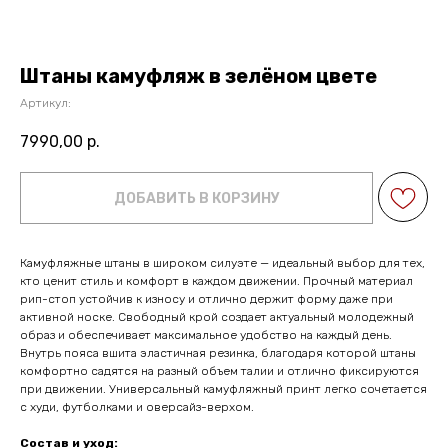
Штаны камуфляж в зелёном цвете
Артикул:
7990,00
р.
ДОБАВИТЬ В КОРЗИНУ
Камуфляжные штаны в широком силуэте — идеальный выбор для тех,
кто ценит стиль и комфорт в каждом движении. Прочный материал
рип-стоп устойчив к износу и отлично держит форму даже при
активной носке. Свободный крой создает актуальный молодежный
образ и обеспечивает максимальное удобство на каждый день.
Внутрь пояса вшита эластичная резинка, благодаря которой штаны
комфортно садятся на разный объем талии и отлично фиксируются
при движении. Универсальный камуфляжный принт легко сочетается
с худи, футболками и оверсайз-верхом.
Состав и уход: